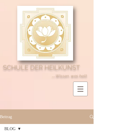
SCHULE DER HEILKUNST
...
Wissen, was heilt
Beitrag
BLOG