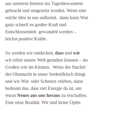
aus unserem Inneren ins Tagesbewusstein  
gebracht und umgesetzt werden. Wenn eine 
solche Idee in uns aufkeimt,  dann kann Wut 
ganz schnell zu großer Kraft und 
Entschlossenheit  gewandelt werden – 
höchst positive Kräfte.
So werden wir entdecken, 
dass
 und 
wie
wir erlöst unsere Welt gestalten können – im 
Großen wie im Kleinen.  Wenn der Stachel 
der Ohnmacht in unser Seelenfleisch dringt 
und wir Wut  oder Schmerz erleben, dann 
bedeutet das, dass viel Energie da ist, um  
etwas 
Neues aus uns heraus
 zu erschaffen. 
Eine neue Realität. Wir sind keine Opfer. 
Wir sind Schöpfer
. Das Gift des Skorpion 
( Pluto ) kann in diesem Sinne 
sehr heilsam
 sein. Die Angst vor dem Neuen und 
Unbekannten wird uns immer begleiten.  