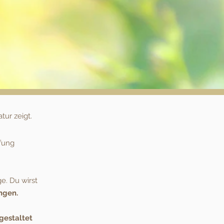
tur zeigt.
pfung
. Du wirst
ngen.
gestaltet