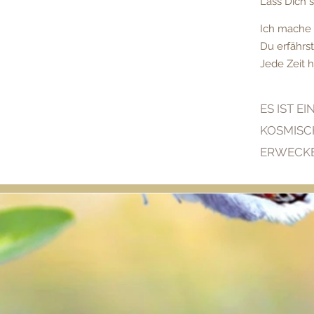
Lass Dich 
Ich mache 
Du erfährs
Jede Zeit 
ES IST E
KOSMISCH
ERWECKE