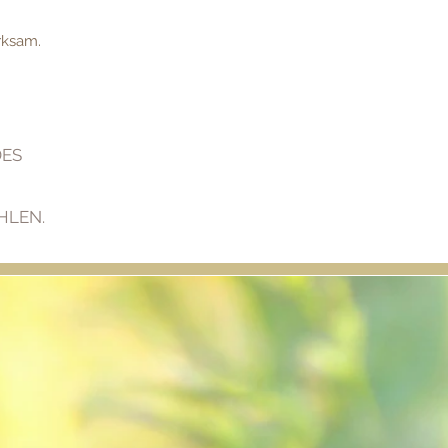
ksam.
DES
HLEN.