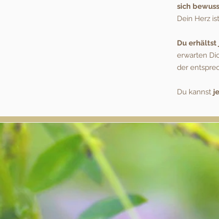
sich
bewusst
Dein Herz is
Du erhältst
erwarten Di
der entspre
Du kannst
j