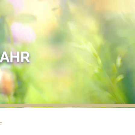
JAHR
F