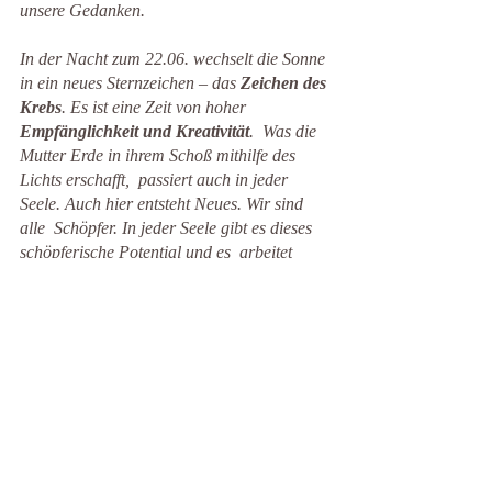
unsere Gedanken.
In der Nacht zum 22.06. wechselt die Sonne 
in ein neues Sternzeichen – das 
Zeichen des 
Krebs
. Es ist eine Zeit von hoher 
Empfänglichkeit und Kreativität
.  Was die 
Mutter Erde in ihrem Schoß mithilfe des 
Lichts erschafft,  passiert auch in jeder 
Seele. Auch hier entsteht Neues. Wir sind 
alle  Schöpfer. In jeder Seele gibt es dieses 
schöpferische Potential und es  arbeitet 
nach demselben Prinzip wie die Erde. Es 
benötigt den  Lichtfunken dazu. Als Seelen 
sind wir aufgerufen, unseren 
Traum zu 
leben,
 ihn zu verwirklichen, in dem wir ihm 
Gestalt geben und wahr werden lassen.
Mittsommernachtsfest im Herzen feiern
In dieser Mittsommernacht sind wir 