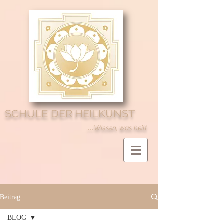
SCHULE DER HEILKUNST
...
Wissen, was heilt
Beitrag
BLOG