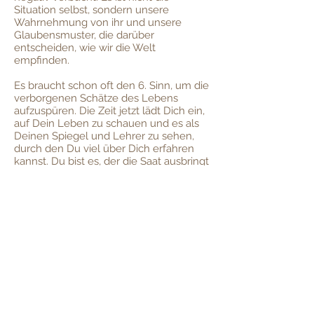
Situation selbst, sondern unsere
Wahrnehmung von ihr und unsere
Glaubensmuster, die darüber
entscheiden, wie wir die Welt
empfinden.
Es braucht schon oft den 6. Sinn, um die
verborgenen Schätze des Lebens
aufzuspüren. Die Zeit jetzt lädt Dich ein,
auf Dein Leben zu schauen und es als
Deinen Spiegel und Lehrer zu sehen,
durch den Du viel über Dich erfahren
kannst. Du bist es, der die Saat ausbringt
über Deine Entscheidungen. Jede
Minute Deines Lebens. Du bist frei, zu
wählen und neue Entscheidungen zu
treffen.
Schaue und entscheide mit dem
Herzen!
Wir wünschen Dir eine schöne Jungfrau
Zeit!