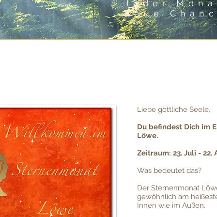
Jeder Mona
neue Chan
Liebe göttliche Seele,
Du befindest Dich im 
Löwe.
Zeitraum: 23. Juli - 22.
Was bedeutet das?
Der Sternenmonat Löwe i
gewöhnlich am heißesten
Innen wie im Außen.