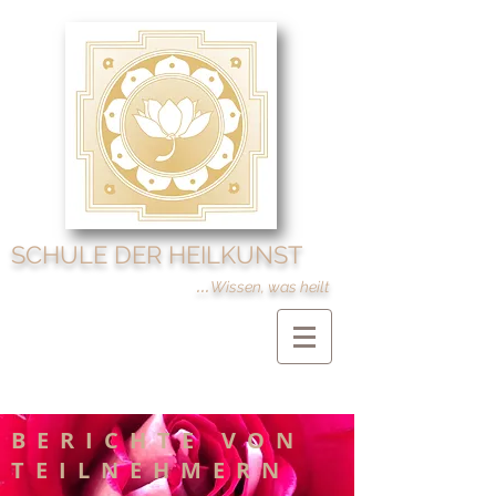
SCHULE DER HEILKUNST
...
Wissen, was heilt
BERICHTE VON
TEILNEHMERN