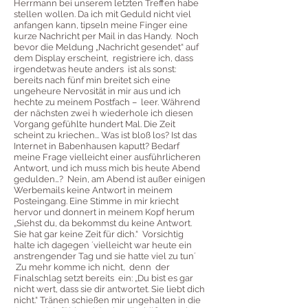
Herrmann bei unserem letzten Treffen habe
stellen wollen. Da ich mit Geduld nicht viel
anfangen kann, tipseln meine Finger eine
kurze Nachricht per Mail in das Handy. Noch
bevor die Meldung „Nachricht gesendet“ auf
dem Display erscheint, registriere ich, dass
irgendetwas heute anders ist als sonst:
bereits nach fünf min breitet sich eine
ungeheure Nervosität in mir aus und ich
hechte zu meinem Postfach – leer. Während
der nächsten zwei h wiederhole ich diesen
Vorgang gefühlte hundert Mal. Die Zeit
scheint zu kriechen... Was ist bloß los? Ist das
Internet in Babenhausen kaputt? Bedarf
meine Frage vielleicht einer ausführlicheren
Antwort, und ich muss mich bis heute Abend
gedulden…? Nein, am Abend ist außer einigen
Werbemails keine Antwort in meinem
Posteingang. Eine Stimme in mir kriecht
hervor und donnert in meinem Kopf herum
„Siehst du, da bekommst du keine Antwort.
Sie hat gar keine Zeit für dich.“ Vorsichtig
halte ich dagegen ´vielleicht war heute ein
anstrengender Tag und sie hatte viel zu tun´
Zu mehr komme ich nicht, denn der
Finalschlag setzt bereits ein: „Du bist es gar
nicht wert, dass sie dir antwortet. Sie liebt dich
nicht.“ Tränen schießen mir ungehalten in die