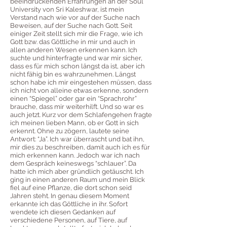
beeindruckenden Erfahrungen an der Soul
University von Sri Kaleshwar, ist mein
Verstand nach wie vor auf der Suche nach
Beweisen, auf der Suche nach Gott. Seit
einiger Zeit stellt sich mir die Frage, wie ich
Gott bzw. das Göttliche in mir und auch in
allen anderen Wesen erkennen kann. Ich
suchte und hinterfragte und war mir sicher,
dass es für mich schon längst da ist, aber ich
nicht fähig bin es wahrzunehmen. Längst
schon habe ich mir eingestehen müssen, dass
ich nicht von alleine etwas erkenne, sondern
einen “Spiegel” oder gar ein “Sprachrohr”
brauche, dass mir weiterhilft. Und so war es
auch jetzt. Kurz vor dem Schlafengehen fragte
ich meinen lieben Mann, ob er Gott in sich
erkennt. Ohne zu zögern, lautete seine
Antwort: “Ja”. Ich war überrascht und bat ihn,
mir dies zu beschreiben, damit auch ich es für
mich erkennen kann. Jedoch war ich nach
dem Gespräch keineswegs “schlauer”. Da
hatte ich mich aber gründlich getäuscht. Ich
ging in einen anderen Raum und mein Blick
fiel auf eine Pflanze, die dort schon seid
Jahren steht. In genau diesem Moment
erkannte ich das Göttliche in ihr. Sofort
wendete ich diesen Gedanken auf
verschiedene Personen, auf Tiere, auf