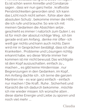
Es ist schön wenn Annette und Constanze
sagen , dass wir nun ganz helle , kraftvolle
Persönlichkeiten geworden sind . Ich kann
das Licht noch nicht sehen , fühle aber den
absoluten Schutz , bekomme immer die Hilfe ,
die ich rufe und brauche. So wie ich mit
meinen Gedanken die Absichten setze ,
geschieht es immer ( natürlich zum Guten ).. es
ist für mich der absolut richtige Weg , ich bin
gerade erst am Anfang , denke mir öfter- ich
weiß gar nichts und kann auch nichts. Dann
wird mir in Gesprächen bestätigt, dass ich alle
Krankeiten , Probleme und Lösungen richtig
erkannt habe, wo diese Worte immer her
kommen ist mir nicht bewusst. Das wichtigste
ist den Kopf auszuschalten, einfach zu „
machen „, es gibt keine Hindernisse , nur
Begrenzungen in den Gedanken, im Kopf...
Am Anfang dachte ich , ich lerne die ganzen
Mantren nie - es war ganz einfach - einfach
nur machen ! Die Kraft , Ruhe , Sicherheit und
Klarsicht die ich dadurch bekomme , möchte
ich nie wieder missen. Ich wünsche allen ,
diese starke Energie und Liebe zu spüren und
noch viel mehr .....
Claudia