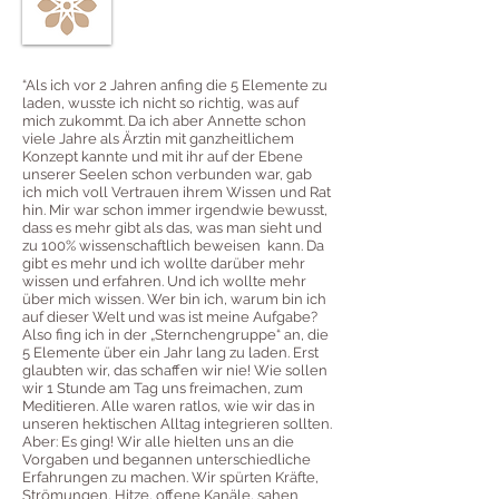
“Als ich vor 2 Jahren anfing die 5 Elemente zu
laden, wusste ich nicht so richtig, was auf
mich zukommt. Da ich aber Annette schon
viele Jahre als Ärztin mit ganzheitlichem
Konzept kannte und mit ihr auf der Ebene
unserer Seelen schon verbunden war, gab
ich mich voll Vertrauen ihrem Wissen und Rat
hin. Mir war schon immer irgendwie bewusst,
dass es mehr gibt als das, was man sieht und
zu 100% wissenschaftlich beweisen kann. Da
gibt es mehr und ich wollte darüber mehr
wissen und erfahren. Und ich wollte mehr
über mich wissen. Wer bin ich, warum bin ich
auf dieser Welt und was ist meine Aufgabe?
Also fing ich in der „Sternchengruppe“ an, die
5 Elemente über ein Jahr lang zu laden. Erst
glaubten wir, das schaffen wir nie! Wie sollen
wir 1 Stunde am Tag uns freimachen, zum
Meditieren. Alle waren ratlos, wie wir das in
unseren hektischen Alltag integrieren sollten.
Aber: Es ging! Wir alle hielten uns an die
Vorgaben und begannen unterschiedliche
Erfahrungen zu machen. Wir spürten Kräfte,
Strömungen, Hitze, offene Kanäle, sahen