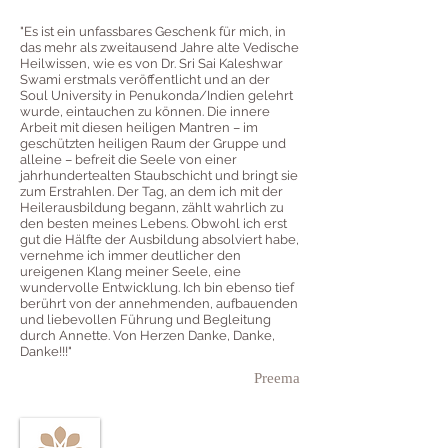
"Es ist ein unfassbares Geschenk für mich, in
das mehr als zweitausend Jahre alte Vedische
Heilwissen, wie es von Dr. Sri Sai Kaleshwar
Swami erstmals veröffentlicht und an der
Soul University in Penukonda/Indien gelehrt
wurde, eintauchen zu können. Die innere
Arbeit mit diesen heiligen Mantren – im
geschützten heiligen Raum der Gruppe und
alleine – befreit die Seele von einer
jahrhundertealten Staubschicht und bringt sie
zum Erstrahlen. Der Tag, an dem ich mit der
Heilerausbildung begann, zählt wahrlich zu
den besten meines Lebens. Obwohl ich erst
gut die Hälfte der Ausbildung absolviert habe,
vernehme ich immer deutlicher den
ureigenen Klang meiner Seele, eine
wundervolle Entwicklung. Ich bin ebenso tief
berührt von der annehmenden, aufbauenden
und liebevollen Führung und Begleitung
durch Annette. Von Herzen Danke, Danke,
Danke!!!"
Preema