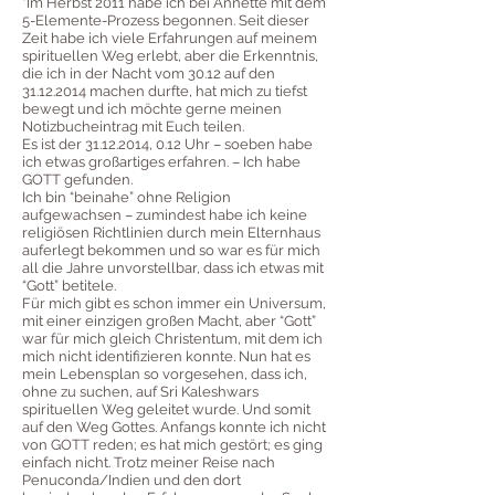
"Im Herbst 2011 habe ich bei Annette mit dem
5-Elemente-Prozess begonnen. Seit dieser
Zeit habe ich viele Erfahrungen auf meinem
spirituellen Weg erlebt, aber die Erkenntnis,
die ich in der Nacht vom 30.12 auf den
31.12.2014 machen durfte, hat mich zu tiefst
bewegt und ich möchte gerne meinen
Notizbucheintrag mit Euch teilen.
Es ist der 31.12.2014, 0.12 Uhr – soeben habe
ich etwas großartiges erfahren. – Ich habe
GOTT gefunden.
Ich bin “beinahe” ohne Religion
aufgewachsen – zumindest habe ich keine
religiösen Richtlinien durch mein Elternhaus
auferlegt bekommen und so war es für mich
all die Jahre unvorstellbar, dass ich etwas mit
“Gott” betitele.
Für mich gibt es schon immer ein Universum,
mit einer einzigen großen Macht, aber “Gott”
war für mich gleich Christentum, mit dem ich
mich nicht identifizieren konnte. Nun hat es
mein Lebensplan so vorgesehen, dass ich,
ohne zu suchen, auf Sri Kaleshwars
spirituellen Weg geleitet wurde. Und somit
auf den Weg Gottes. Anfangs konnte ich nicht
von GOTT reden; es hat mich gestört; es ging
einfach nicht. Trotz meiner Reise nach
Penuconda/Indien und den dort