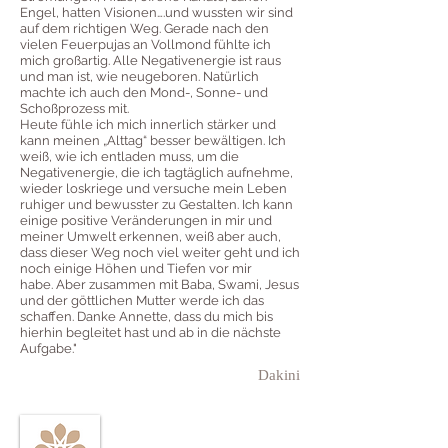
Engel, hatten Visionen….und wussten wir sind
auf dem richtigen Weg. Gerade nach den
vielen Feuerpujas an Vollmond fühlte ich
mich großartig. Alle Negativenergie ist raus
und man ist, wie neugeboren. Natürlich
machte ich auch den Mond-, Sonne- und
Schoßprozess mit.
Heute fühle ich mich innerlich stärker und
kann meinen „Alttag“ besser bewältigen. Ich
weiß, wie ich entladen muss, um die
Negativenergie, die ich tagtäglich aufnehme,
wieder loskriege und versuche mein Leben
ruhiger und bewusster zu Gestalten. Ich kann
einige positive Veränderungen in mir und
meiner Umwelt erkennen, weiß aber auch,
dass dieser Weg noch viel weiter geht und ich
noch einige Höhen und Tiefen vor mir
habe. Aber zusammen mit Baba, Swami, Jesus
und der göttlichen Mutter werde ich das
schaffen. Danke Annette, dass du mich bis
hierhin begleitet hast und ab in die nächste
Aufgabe."
Dakini