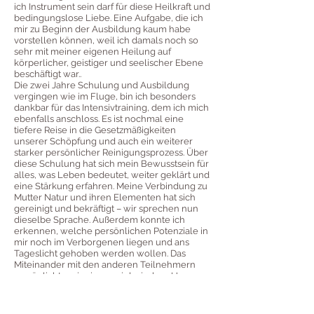
ich Instrument sein darf für diese Heilkraft und
bedingungslose Liebe. Eine Aufgabe, die ich
mir zu Beginn der Ausbildung kaum habe
vorstellen können, weil ich damals noch so
sehr mit meiner eigenen Heilung auf
körperlicher, geistiger und seelischer Ebene
beschäftigt war..
Die zwei Jahre Schulung und Ausbildung
vergingen wie im Fluge, bin ich besonders
dankbar für das Intensivtraining, dem ich mich
ebenfalls anschloss. Es ist nochmal eine
tiefere Reise in die Gesetzmäßigkeiten
unserer Schöpfung und auch ein weiterer
starker persönlicher Reinigungsprozess. Über
diese Schulung hat sich mein Bewusstsein für
alles, was Leben bedeutet, weiter geklärt und
eine Stärkung erfahren. Meine Verbindung zu
Mutter Natur und ihren Elementen hat sich
gereinigt und bekräftigt – wir sprechen nun
dieselbe Sprache. Außerdem konnte ich
erkennen, welche persönlichen Potenziale in
mir noch im Verborgenen liegen und ans
Tageslicht gehoben werden wollen. Das
Miteinander mit den anderen Teilnehmern
ermöglichte mir einen spielerischen Umgang
mit verschiedenen Diagnoseverfahren und
Heiltechniken auf Seelenebene. Egal ob
therapeutisch tätig oder nicht: Ich kann diese