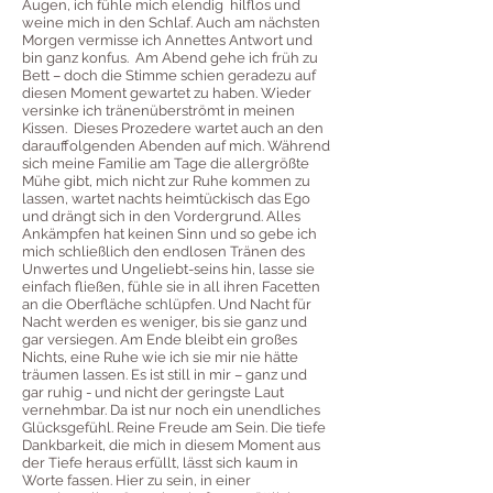
Augen, ich fühle mich elendig hilflos und
weine mich in den Schlaf. Auch am nächsten
Morgen vermisse ich Annettes Antwort und
bin ganz konfus. Am Abend gehe ich früh zu
Bett – doch die Stimme schien geradezu auf
diesen Moment gewartet zu haben. Wieder
versinke ich tränenüberströmt in meinen
Kissen. Dieses Prozedere wartet auch an den
darauffolgenden Abenden auf mich. Während
sich meine Familie am Tage die allergrößte
Mühe gibt, mich nicht zur Ruhe kommen zu
lassen, wartet nachts heimtückisch das Ego
und drängt sich in den Vordergrund. Alles
Ankämpfen hat keinen Sinn und so gebe ich
mich schließlich den endlosen Tränen des
Unwertes und Ungeliebt-seins hin, lasse sie
einfach fließen, fühle sie in all ihren Facetten
an die Oberfläche schlüpfen. Und Nacht für
Nacht werden es weniger, bis sie ganz und
gar versiegen. Am Ende bleibt ein großes
Nichts, eine Ruhe wie ich sie mir nie hätte
träumen lassen. Es ist still in mir – ganz und
gar ruhig - und nicht der geringste Laut
vernehmbar. Da ist nur noch ein unendliches
Glücksgefühl. Reine Freude am Sein. Die tiefe
Dankbarkeit, die mich in diesem Moment aus
der Tiefe heraus erfüllt, lässt sich kaum in
Worte fassen. Hier zu sein, in einer