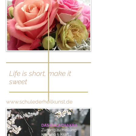
Life is short, make it
sweet
www.schulederheilkunst.de
DAS KALACHAKRA
Zugang zu Heilung
Klärung & Kraft